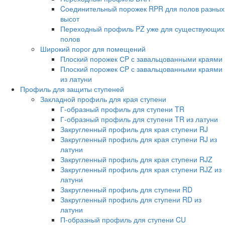
Cоединительный порожек RPR для полов разных
высот
Переходный профиль PZ уже для существующих
полов
Широкий порог для помещений
Плоский порожек СP с завальцованными краями
Плоский порожек СP с завальцованными краями
из латуни
Профиль для защиты ступеней
Закладной профиль для края ступени
Г-образный профиль для ступени TR
Г-образный профиль для ступени TR из латуни
Закругленный профиль для края ступени RJ
Закругленный профиль для края ступени RJ из
латуни
Закругленный профиль для края ступени RJZ
Закругленный профиль для края ступени RJZ из
латуни
Закругленный профиль для ступени RD
Закругленный профиль для ступени RD из
латуни
П-образный профиль для ступени CU