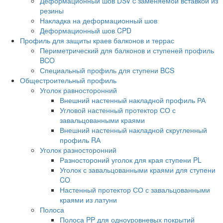
Деформационный шов DSV c заменяемой вставкой из
резины
Накладка на деформационный шов
Деформационный шов CPD
Профиль для защиты краев балконов и террас
Периметрический для балконов и ступеней профиль
BCO
Специальный профиль для ступени BCS
Общестроительный профиль
Уголок равносторонний
Внешний настенный накладной профиль РА
Угловой настенный протектор СО с
завальцованными краями
Внешний настенный накладной скругленный
профиль RА
Уголок разносторонний
Разностороний уголок для края ступени PL
Уголок с завальцованными краями для ступени
CO
Настенный протектор СО с завальцованными
краями из латуни
Полоса
Полоса PP для одноуровневых покрытий