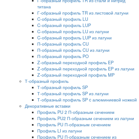
Г-образный профиль TR из стали и нитрид
титана
Г-образный профиль TR из листовой латуни
C-образный профиль LU
C-образный профиль LUP
C-образный профиль LU из латуни
C-образный профиль LUP из латуни
П-образный профиль CU
П-образный профиль CU из латуни
П-образный профиль PO
Z-образный переходной профиль EP
Z-образный переходной профиль EP из латуни
Z-образный переходной профиль MP
Т-образный профиль
Т-образный профиль SP
Т-образный профиль SP из латуни
Т-образный профиль SP c алюминиевой ножкой
Декоративные вставки
Профиль PU 2 П-образным сечением
Профиль PU2 П-образным сечением из латуни
Профиль PU П-образным сечением
Профиль LI из латуни
Профиль PU П-образным сечением из