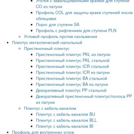
Уголок с завальцованными краями для ступени
CO из латуни
Профиль COL для защиты краев ступеней после
облицовки
Порог для ступени SA
Профиль с рифлением для ступени PLN
Угловой профиль против скольжения
Плинтус металлический напольный
Пристеночный плинтус
Пристеночный плинтус PKL из латуни
Пристеночный плинтус PKL стальной
Пристеночный плинтус ICR стальной
Пристеночный плинтус ICR из латуни
Пристеночный плинтус BA стальной
Пристеночный плинтус BA из латуни
Декоративный плинтус PP стальной
Декоративный пристеночный плинтус/полоса PP
из латуни
Плинтус с кабель-каналом
Плинтус с кабель-каналом BU
Плинтус с кабель-каналом BLL
Плинтус с кабель-каналом BI
Профиль для внутренних углов