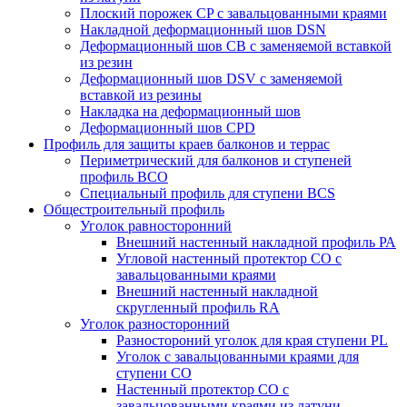
Плоский порожек СP с завальцованными краями
Накладной деформационный шов DSN
Деформационный шов CB c заменяемой вставкой
из резин
Деформационный шов DSV c заменяемой
вставкой из резины
Накладка на деформационный шов
Деформационный шов CPD
Профиль для защиты краев балконов и террас
Периметрический для балконов и ступеней
профиль BCO
Специальный профиль для ступени BCS
Общестроительный профиль
Уголок равносторонний
Внешний настенный накладной профиль РА
Угловой настенный протектор СО с
завальцованными краями
Внешний настенный накладной
скругленный профиль RА
Уголок разносторонний
Разностороний уголок для края ступени PL
Уголок с завальцованными краями для
ступени CO
Настенный протектор СО с
завальцованными краями из латуни