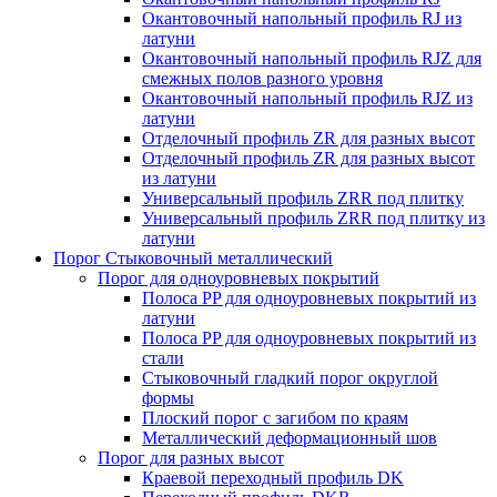
Окантовочный напольный профиль RJ из
латуни
Окантовочный напольный профиль RJZ для
смежных полов разного уровня
Окантовочный напольный профиль RJZ из
латуни
Отделочный профиль ZR для разных высот
Отделочный профиль ZR для разных высот
из латуни
Универсальный профиль ZRR под плитку
Универсальный профиль ZRR под плитку из
латуни
Порог Стыковочный металлический
Порог для одноуровневых покрытий
Полоса PP для одноуровневых покрытий из
латуни
Полоса PP для одноуровневых покрытий из
стали
Стыковочный гладкий порог округлой
формы
Плоский порог с загибом по краям
Металлический деформационный шов
Порог для разных высот
Краевой переходный профиль DK