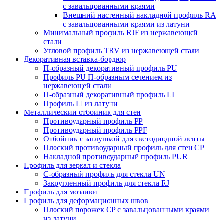
с завальцованными краями
Внешний настенный накладной профиль RА
с завальцованными краями из латуни
Минимальный профиль RJF из нержавеющей
стали
Угловой профиль TRV из нержавеющей стали
Декоративная вставка-бордюр
П-образный декоративный профиль PU
Профиль PU П-образным сечением из
нержавеющей стали
П-образный декоративный профиль LI
Профиль LI из латуни
Металлический отбойник для стен
Противоударный профиль PP
Противоударный профиль PPF
Отбойник с заглушкой для светодиодной ленты
Плоский противоударный профиль для стен CP
Накладной противоударный профиль PUR
Профиль для зеркал и стекла
С-образный профиль для стекла UN
Закругленный профиль для стекла RJ
Профиль для мозаики
Профиль для деформационных швов
Плоский порожек СP с завальцованными краями
из латуни