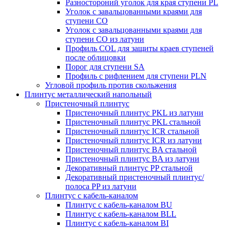
Разностороний уголок для края ступени PL
Уголок с завальцованными краями для
ступени CO
Уголок с завальцованными краями для
ступени CO из латуни
Профиль COL для защиты краев ступеней
после облицовки
Порог для ступени SA
Профиль с рифлением для ступени PLN
Угловой профиль против скольжения
Плинтус металлический напольный
Пристеночный плинтус
Пристеночный плинтус PKL из латуни
Пристеночный плинтус PKL стальной
Пристеночный плинтус ICR стальной
Пристеночный плинтус ICR из латуни
Пристеночный плинтус BA стальной
Пристеночный плинтус BA из латуни
Декоративный плинтус PP стальной
Декоративный пристеночный плинтус/
полоса PP из латуни
Плинтус с кабель-каналом
Плинтус с кабель-каналом BU
Плинтус с кабель-каналом BLL
Плинтус с кабель-каналом BI