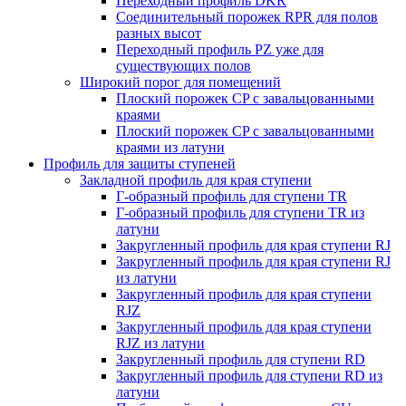
Переходный профиль DKR
Cоединительный порожек RPR для полов
разных высот
Переходный профиль PZ уже для
существующих полов
Широкий порог для помещений
Плоский порожек СP с завальцованными
краями
Плоский порожек СP с завальцованными
краями из латуни
Профиль для защиты ступеней
Закладной профиль для края ступени
Г-образный профиль для ступени TR
Г-образный профиль для ступени TR из
латуни
Закругленный профиль для края ступени RJ
Закругленный профиль для края ступени RJ
из латуни
Закругленный профиль для края ступени
RJZ
Закругленный профиль для края ступени
RJZ из латуни
Закругленный профиль для ступени RD
Закругленный профиль для ступени RD из
латуни