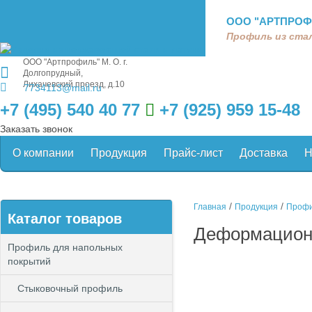
ООО "АРТПРОФ
Профиль из стал
ООО "Артпрофиль"
М. О. г.
Долгопрудный,
Лихачевский проезд, д.10
7734113@mail.ru
+7 (495) 540 40 77
+7 (925) 959 15-48
Заказать звонок
О компании
Продукция
Прайс-лист
Доставка
Н
/
/
Главная
Продукция
Профи
Каталог товаров
Деформацион
Профиль для напольных
покрытий
Стыковочный профиль