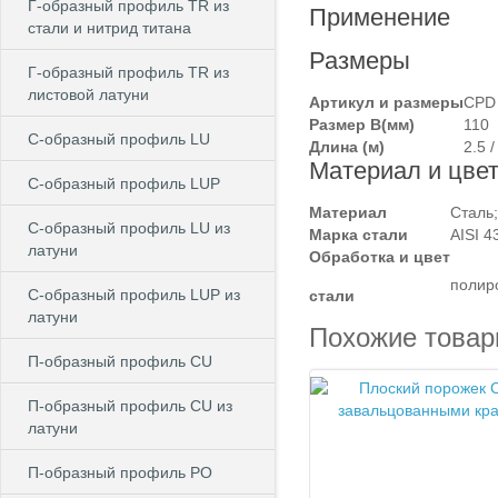
Г-образный профиль TR из
Применение
стали и нитрид титана
Размеры
Г-образный профиль TR из
листовой латуни
Артикул и размеры
CPD
Размер B(мм)
110
C-образный профиль LU
Длина (м)
2.5 /
Материал и цве
C-образный профиль LUP
Материал
Сталь;
C-образный профиль LU из
Марка стали
AISI 4
латуни
Обработка и цвет
полир
C-образный профиль LUP из
стали
латуни
Похожие това
П-образный профиль CU
П-образный профиль CU из
латуни
П-образный профиль PO