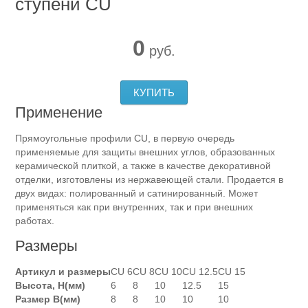
ступени CU
0
руб.
КУПИТЬ
Применение
Прямоугольные профили CU, в первую очередь
применяемые для защиты внешних углов, образованных
керамической плиткой, а также в качестве декоративной
отделки, изготовлены из нержавеющей стали. Продается в
двух видах: полированный и сатинированный. Может
применяться как при внутренних, так и при внешних
работах.
Размеры
Артикул и размеры
CU 6
CU 8
CU 10
CU 12.5
CU 15
Высота, Н(мм)
6
8
10
12.5
15
Размер В(мм)
8
8
10
10
10