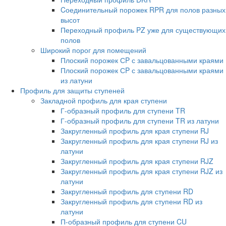
Cоединительный порожек RPR для полов разных
высот
Переходный профиль PZ уже для существующих
полов
Широкий порог для помещений
Плоский порожек СP с завальцованными краями
Плоский порожек СP с завальцованными краями
из латуни
Профиль для защиты ступеней
Закладной профиль для края ступени
Г-образный профиль для ступени TR
Г-образный профиль для ступени TR из латуни
Закругленный профиль для края ступени RJ
Закругленный профиль для края ступени RJ из
латуни
Закругленный профиль для края ступени RJZ
Закругленный профиль для края ступени RJZ из
латуни
Закругленный профиль для ступени RD
Закругленный профиль для ступени RD из
латуни
П-образный профиль для ступени CU