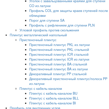
Уголок с завальцованными краями для ступени
CO из латуни
Профиль COL для защиты краев ступеней после
облицовки
Порог для ступени SA
Профиль с рифлением для ступени PLN
Угловой профиль против скольжения
Плинтус металлический напольный
Пристеночный плинтус
Пристеночный плинтус PKL из латуни
Пристеночный плинтус PKL стальной
Пристеночный плинтус ICR стальной
Пристеночный плинтус ICR из латуни
Пристеночный плинтус BA стальной
Пристеночный плинтус BA из латуни
Декоративный плинтус PP стальной
Декоративный пристеночный плинтус/полоса PP
из латуни
Плинтус с кабель-каналом
Плинтус с кабель-каналом BU
Плинтус с кабель-каналом BLL
Плинтус с кабель-каналом BI
Профиль для внутренних углов