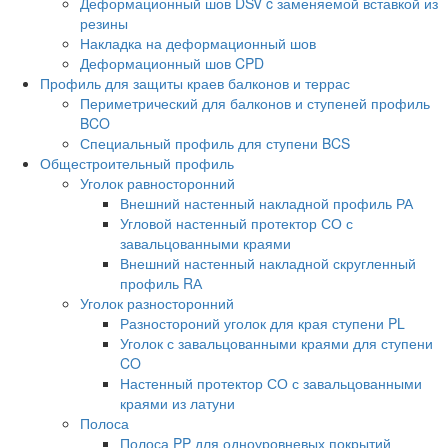
Деформационный шов DSV c заменяемой вставкой из
резины
Накладка на деформационный шов
Деформационный шов CPD
Профиль для защиты краев балконов и террас
Периметрический для балконов и ступеней профиль
BCO
Специальный профиль для ступени BCS
Общестроительный профиль
Уголок равносторонний
Внешний настенный накладной профиль РА
Угловой настенный протектор СО с
завальцованными краями
Внешний настенный накладной скругленный
профиль RА
Уголок разносторонний
Разностороний уголок для края ступени PL
Уголок с завальцованными краями для ступени
CO
Настенный протектор СО с завальцованными
краями из латуни
Полоса
Полоса PP для одноуровневых покрытий