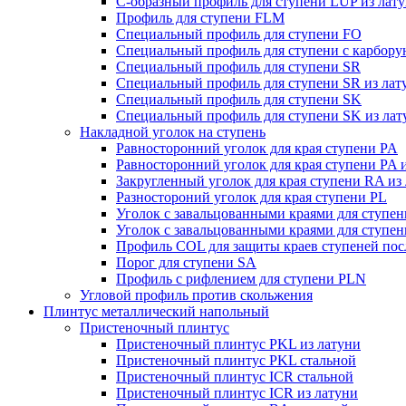
C-образный профиль для ступени LUP из лат
Профиль для ступени FLM
Специальный профиль для ступени FO
Специальный профиль для ступени c карбору
Специальный профиль для ступени SR
Специальный профиль для ступени SR из лат
Специальный профиль для ступени SK
Специальный профиль для ступени SK из лат
Накладной уголок на ступень
Равносторонний уголок для края ступени PA
Равносторонний уголок для края ступени PA 
Закругленный уголок для края ступени RA из
Разностороний уголок для края ступени PL
Уголок с завальцованными краями для ступе
Уголок с завальцованными краями для ступен
Профиль COL для защиты краев ступеней пос
Порог для ступени SA
Профиль с рифлением для ступени PLN
Угловой профиль против скольжения
Плинтус металлический напольный
Пристеночный плинтус
Пристеночный плинтус PKL из латуни
Пристеночный плинтус PKL стальной
Пристеночный плинтус ICR стальной
Пристеночный плинтус ICR из латуни