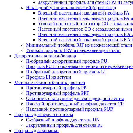
Закругленный профиль для стен REP2 из лату
Накладной угол металлический (протектор)
Внешний настенный накладной профиль РА
Внешний настенный накладной профиль РА и
Угловой настенный протектор СО с завальцо
Настенный протектор СО с завальцованными 
Внешний настенный накладной профиль RА с
Внешний настенный накладной профиль RА с
Минимальный профиль RJF из нержавеющей стали
Угловой профиль TRV из нержавеющей стали
Декоративная вставка-бордюр
П-образный декоративный профиль PU
Профиль PU П-образным сечением из нержавеющей
П-образный декоративный профиль LI
Профиль LI из латуни
Металлический отбойник для стен
Противоударный профиль PP
Противоударный профиль PPF
Отбойник с заглушкой для светодиодной ленты
Плоский противоударный профиль для стен CP
Накладной противоударный профиль PUR
Профиль для зеркал и стекла
С-образный профиль для стекла UN
Закругленный профиль для стекла RJ
Профиль для мозаики