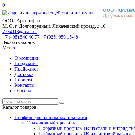
0
ООО "АРТПР
Профиль из ста
ООО "Артпрофиль"
М. О. г. Долгопрудный, Лихачевский проезд, д.10
7734113@mail.ru
+7 (495) 540 40 77
+7 (925) 959 15-48
Заказать звонок
Меню
О компании
Продукция
Прайс-лист
Доставка
Новости
Контакты
Отзывы
Каталог товаров
Профиль для напольных покрытий
Стыковочный профиль
Г-образный профиль TR из стали и нитрид ти
Г-образный профиль TR из листовой латуни