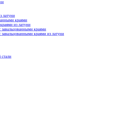
ни
з латуни
ванными краями
краями из латуни
 завальцованными краями
 завальцованными краями из латуни
 стали