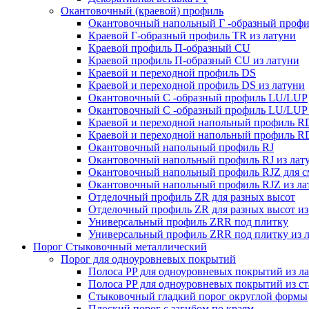
Окантовочный (краевой) профиль
Окантовочный напольный Г -образный проф
Краевой Г-образный профиль TR из латуни
Краевой профиль П-образный CU
Краевой профиль П-образный CU из латуни
Краевой и переходной профиль DS
Краевой и переходной профиль DS из латуни
Окантовочный С -образный профиль LU/LUP
Окантовочный С -образный профиль LU/LUP 
Краевой и переходной напольный профиль R
Краевой и переходной напольный профиль RD
Окантовочный напольный профиль RJ
Окантовочный напольный профиль RJ из лат
Окантовочный напольный профиль RJZ для с
Окантовочный напольный профиль RJZ из ла
Отделочный профиль ZR для разных высот
Отделочный профиль ZR для разных высот из
Универсальный профиль ZRR под плитку
Универсальный профиль ZRR под плитку из 
Порог Стыковочный металлический
Порог для одноуровневых покрытий
Полоса PP для одноуровневых покрытий из л
Полоса PP для одноуровневых покрытий из с
Стыковочный гладкий порог округлой формы
Плоский порог с загибом по краям