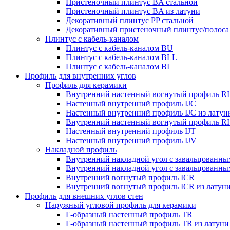
Пристеночный плинтус BA стальной
Пристеночный плинтус BA из латуни
Декоративный плинтус PP стальной
Декоративный пристеночный плинтус/полоса 
Плинтус с кабель-каналом
Плинтус с кабель-каналом BU
Плинтус с кабель-каналом BLL
Плинтус с кабель-каналом BI
Профиль для внутренних углов
Профиль для керамики
Внутренний настенный вогнутый профиль RI
Настенный внутренний профиль IJC
Настенный внутренний профиль IJC из латун
Внутренний настенный вогнутый профиль RI 
Настенный внутренний профиль IJT
Настенный внутренний профиль IJV
Накладной профиль
Внутренний накладной угол с завальцованны
Внутренний накладной угол с завальцованным
Внутренний вогнутый профиль ICR
Внутренний вогнутый профиль ICR из латун
Профиль для внешних углов стен
Наружный угловой профиль для керамики
Г-образный настенный профиль TR
Г-образный настенный профиль TR из латуни