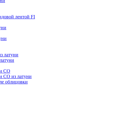
уни
ндовой лентой FI
уни
уни
из латуни
 латуни
ни CO
и CO из латуни
ле облицовки