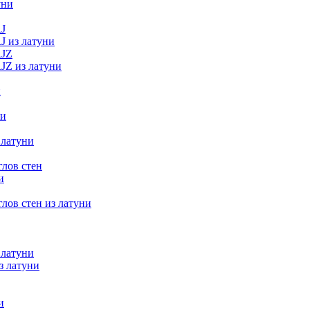
уни
J
J из латуни
RJZ
JZ из латуни
и
ни
 латуни
лов стен
и
лов стен из латуни
 латуни
з латуни
и