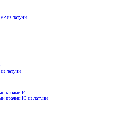
PP из латуни
и
из латуни
ми краями IC
и краями IC из латуни
и