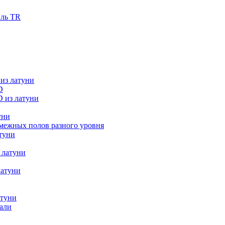
иль TR
из латуни
D
 из латуни
уни
межных полов разного уровня
туни
 латуни
латуни
атуни
тали