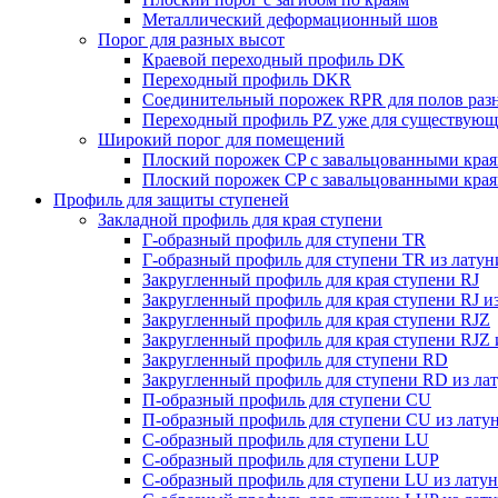
Металлический деформационный шов
Порог для разных высот
Краевой переходный профиль DK
Переходный профиль DKR
Cоединительный порожек RPR для полов раз
Переходный профиль PZ уже для существующ
Широкий порог для помещений
Плоский порожек СP с завальцованными кра
Плоский порожек СP с завальцованными края
Профиль для защиты ступеней
Закладной профиль для края ступени
Г-образный профиль для ступени TR
Г-образный профиль для ступени TR из латун
Закругленный профиль для края ступени RJ
Закругленный профиль для края ступени RJ и
Закругленный профиль для края ступени RJZ
Закругленный профиль для края ступени RJZ 
Закругленный профиль для ступени RD
Закругленный профиль для ступени RD из ла
П-образный профиль для ступени CU
П-образный профиль для ступени CU из лату
C-образный профиль для ступени LU
C-образный профиль для ступени LUP
C-образный профиль для ступени LU из лату