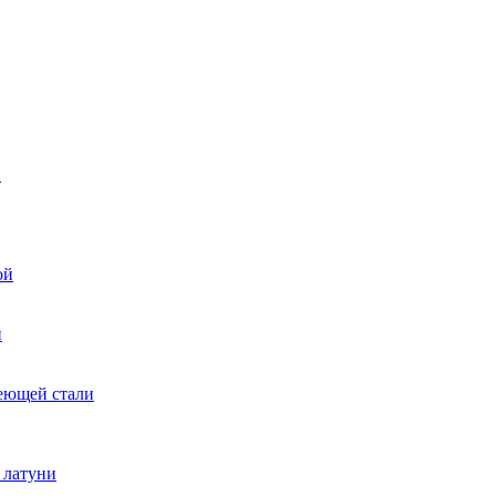
и
ой
и
еющей стали
 латуни