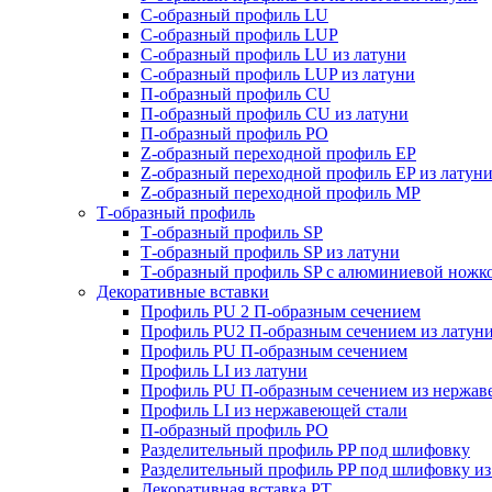
C-образный профиль LU
C-образный профиль LUP
C-образный профиль LU из латуни
C-образный профиль LUP из латуни
П-образный профиль CU
П-образный профиль CU из латуни
П-образный профиль PO
Z-образный переходной профиль EP
Z-образный переходной профиль EP из латун
Z-образный переходной профиль MP
Т-образный профиль
Т-образный профиль SP
Т-образный профиль SP из латуни
Т-образный профиль SP c алюминиевой ножк
Декоративные вставки
Профиль PU 2 П-образным сечением
Профиль PU2 П-образным сечением из латун
Профиль PU П-образным сечением
Профиль LI из латуни
Профиль PU П-образным сечением из нержав
Профиль LI из нержавеющей стали
П-образный профиль PO
Разделительный профиль PP под шлифовку
Разделительный профиль PP под шлифовку из
Декоративная вставка PT