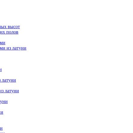
ных высот
их полов
ями
ми из латуни
и
з латуни
из латуни
туни
ни
ни