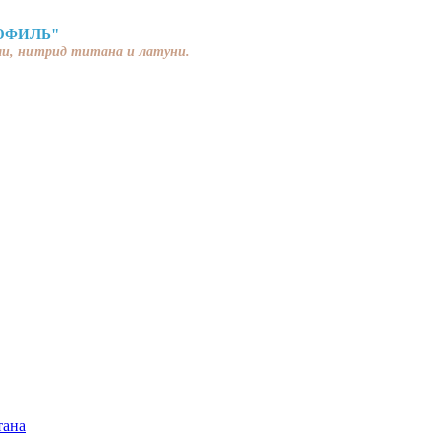
ОФИЛЬ"
ли, нитрид титана и латуни.
тана