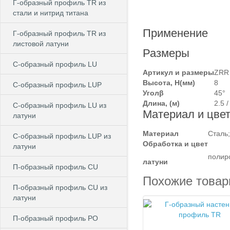
Г-образный профиль TR из
стали и нитрид титана
Применение
Г-образный профиль TR из
листовой латуни
Размеры
C-образный профиль LU
Артикул и размеры
ZRR
Высота, Н(мм)
8
C-образный профиль LUP
Уголβ
45°
Длина, (м)
2.5 /
C-образный профиль LU из
Материал и цве
латуни
Материал
Сталь;
C-образный профиль LUP из
Обработка и цвет
латуни
полир
латуни
П-образный профиль CU
Похожие това
П-образный профиль CU из
латуни
П-образный профиль PO