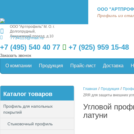
ООО "АРТПРОФ
Профиль из стал
ООО "Артпрофиль"
М. О. г.
Долгопрудный,
Лихачевский проезд, д.10
7734113@mail.ru
+7 (495) 540 40 77
+7 (925) 959 15-48
Заказать звонок
О компании
Продукция
Прайс-лист
Доставка
Н
/
/
Главная
Продукция
Профи
Каталог товаров
ZRR для защиты внешних угл
Угловой проф
Профиль для напольных
покрытий
латуни
Стыковочный профиль