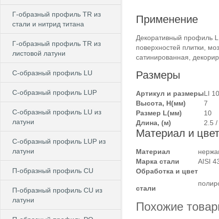
Г-образный профиль TR из
Применение
стали и нитрид титана
Декоративный профиль LI
Г-образный профиль TR из
поверхностей плитки, моз
листовой латуни
сатинированная, декорир
C-образный профиль LU
Размеры
C-образный профиль LUP
Артикул и размеры
LI 1
Высота, Н(мм)
7
C-образный профиль LU из
Размер L(мм)
10
латуни
Длина, (м)
2.5 /
Материал и цве
C-образный профиль LUP из
латуни
Материал
нержа
Марка стали
AISI 4
П-образный профиль CU
Обработка и цвет
полир
стали
П-образный профиль CU из
латуни
Похожие това