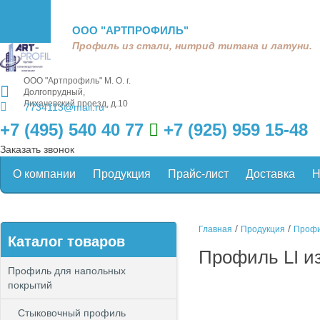
ООО "АРТПРОФИЛЬ"
Профиль из стали, нитрид титана и латуни.
ООО "Артпрофиль"
М. О. г.
Долгопрудный,
Лихачевский проезд, д.10
7734113@mail.ru
+7 (495) 540 40 77
+7 (925) 959 15-48
Заказать звонок
О компании
Продукция
Прайс-лист
Доставка
Н
/
/
Главная
Продукция
Профи
Каталог товаров
Профиль LI и
Профиль для напольных
покрытий
Стыковочный профиль