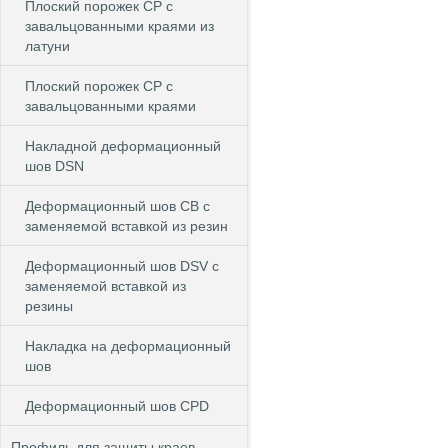
Плоский порожек СP с
завальцованными краями из
латуни
Плоский порожек СP с
завальцованными краями
Накладной деформационный
шов DSN
Деформационный шов CB c
заменяемой вставкой из резин
Деформационный шов DSV c
заменяемой вставкой из
резины
Накладка на деформационный
шов
Деформационный шов CPD
Профиль для защиты краев