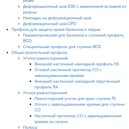
резин
Деформационный шов DSV c заменяемой вставкой из
резины
Накладка на деформационный шов
Деформационный шов CPD
Профиль для защиты краев балконов и террас
Периметрический для балконов и ступеней профиль
BCO
Специальный профиль для ступени BCS
Общестроительный профиль
Уголок равносторонний
Внешний настенный накладной профиль РА
Угловой настенный протектор СО с
завальцованными краями
Внешний настенный накладной скругленный
профиль RА
Уголок разносторонний
Разностороний уголок для края ступени PL
Уголок с завальцованными краями для ступени
CO
Настенный протектор СО с завальцованными
краями из латуни
Полоса