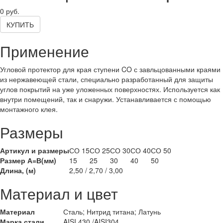
0
руб.
КУПИТЬ
Применение
Угловой протектор для края ступени CO с завльцованными краями
из нержавеющей стали, специально разработанный для защиты
углов покрытий на уже уложенных поверхностях. Используется как
внутри помещений, так и снаружи. Устанавливается с помощью
монтажного клея.
Размеры
Артикул и размеры
СО 15
СО 25
СО 30
СО 40
СО 50
Размер А=В(мм)
15
25
30
40
50
Длина, (м)
2,50 / 2,70 / 3,00
Материал и цвет
Материал
Сталь; Нитрид титана; Латунь
Марка стали
AISI 430 /AISI304