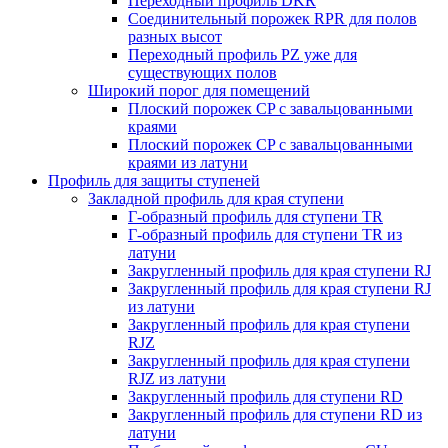
Переходный профиль DKR
Cоединительный порожек RPR для полов
разных высот
Переходный профиль PZ уже для
существующих полов
Широкий порог для помещений
Плоский порожек СP с завальцованными
краями
Плоский порожек СP с завальцованными
краями из латуни
Профиль для защиты ступеней
Закладной профиль для края ступени
Г-образный профиль для ступени TR
Г-образный профиль для ступени TR из
латуни
Закругленный профиль для края ступени RJ
Закругленный профиль для края ступени RJ
из латуни
Закругленный профиль для края ступени
RJZ
Закругленный профиль для края ступени
RJZ из латуни
Закругленный профиль для ступени RD
Закругленный профиль для ступени RD из
латуни