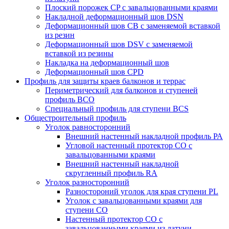
Плоский порожек СP с завальцованными краями
Накладной деформационный шов DSN
Деформационный шов CB c заменяемой вставкой
из резин
Деформационный шов DSV c заменяемой
вставкой из резины
Накладка на деформационный шов
Деформационный шов CPD
Профиль для защиты краев балконов и террас
Периметрический для балконов и ступеней
профиль BCO
Специальный профиль для ступени BCS
Общестроительный профиль
Уголок равносторонний
Внешний настенный накладной профиль РА
Угловой настенный протектор СО с
завальцованными краями
Внешний настенный накладной
скругленный профиль RА
Уголок разносторонний
Разностороний уголок для края ступени PL
Уголок с завальцованными краями для
ступени CO
Настенный протектор СО с
завальцованными краями из латуни