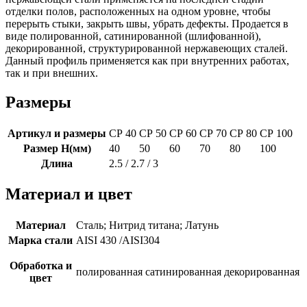
отделки полов, расположенных на одном уровне, чтобы
перерыть стыки, закрыть швы, убрать дефекты. Продается в
виде полированной, сатинированной (шлифованной),
декорированной, структурированной нержавеющих сталей.
Данный профиль применяется как при внутренних работах,
так и при внешних.
Размеры
Артикул и размеры
СР 40
СР 50
СР 60
СР 70
СР 80
СР 100
Размер H(мм)
40
50
60
70
80
100
Длина
2.5 / 2.7 / 3
Материал и цвет
Материал
Сталь; Нитрид титана; Латунь
Марка стали
AISI 430 /AISI304
Обработка и
полированная
сатинированная
декорированная
цвет