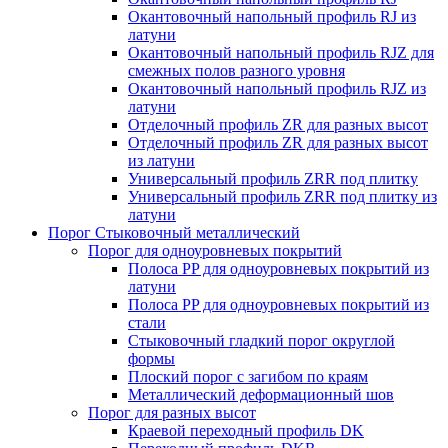
Окантовочный напольный профиль RJ из
латуни
Окантовочный напольный профиль RJZ для
смежных полов разного уровня
Окантовочный напольный профиль RJZ из
латуни
Отделочный профиль ZR для разных высот
Отделочный профиль ZR для разных высот
из латуни
Универсальный профиль ZRR под плитку
Универсальный профиль ZRR под плитку из
латуни
Порог Стыковочный металлический
Порог для одноуровневых покрытий
Полоса PP для одноуровневых покрытий из
латуни
Полоса PP для одноуровневых покрытий из
стали
Стыковочный гладкий порог округлой
формы
Плоский порог с загибом по краям
Металлический деформационный шов
Порог для разных высот
Краевой переходный профиль DK