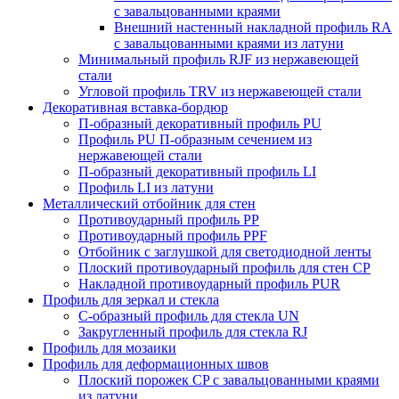
с завальцованными краями
Внешний настенный накладной профиль RА
с завальцованными краями из латуни
Минимальный профиль RJF из нержавеющей
стали
Угловой профиль TRV из нержавеющей стали
Декоративная вставка-бордюр
П-образный декоративный профиль PU
Профиль PU П-образным сечением из
нержавеющей стали
П-образный декоративный профиль LI
Профиль LI из латуни
Металлический отбойник для стен
Противоударный профиль PP
Противоударный профиль PPF
Отбойник с заглушкой для светодиодной ленты
Плоский противоударный профиль для стен CP
Накладной противоударный профиль PUR
Профиль для зеркал и стекла
С-образный профиль для стекла UN
Закругленный профиль для стекла RJ
Профиль для мозаики
Профиль для деформационных швов
Плоский порожек СP с завальцованными краями
из латуни