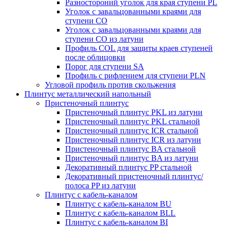
Разностороний уголок для края ступени PL
Уголок с завальцованными краями для
ступени CO
Уголок с завальцованными краями для
ступени CO из латуни
Профиль COL для защиты краев ступеней
после облицовки
Порог для ступени SA
Профиль с рифлением для ступени PLN
Угловой профиль против скольжения
Плинтус металлический напольный
Пристеночный плинтус
Пристеночный плинтус PKL из латуни
Пристеночный плинтус PKL стальной
Пристеночный плинтус ICR стальной
Пристеночный плинтус ICR из латуни
Пристеночный плинтус BA стальной
Пристеночный плинтус BA из латуни
Декоративный плинтус PP стальной
Декоративный пристеночный плинтус/
полоса PP из латуни
Плинтус с кабель-каналом
Плинтус с кабель-каналом BU
Плинтус с кабель-каналом BLL
Плинтус с кабель-каналом BI