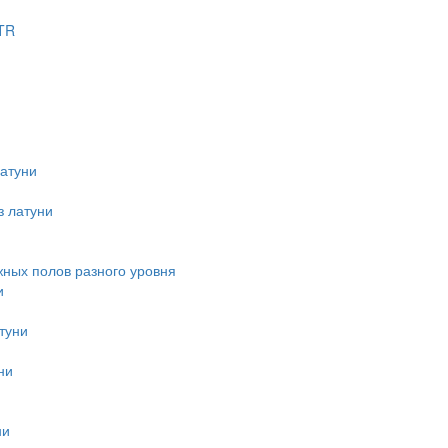
TR
атуни
з латуни
ных полов разного уровня
и
туни
ни
ни