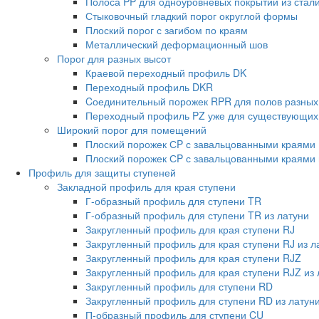
Полоса PP для одноуровневых покрытий из стал
Стыковочный гладкий порог округлой формы
Плоский порог с загибом по краям
Металлический деформационный шов
Порог для разных высот
Краевой переходный профиль DK
Переходный профиль DKR
Cоединительный порожек RPR для полов разных
Переходный профиль PZ уже для существующих
Широкий порог для помещений
Плоский порожек СP с завальцованными краями
Плоский порожек СP с завальцованными краями 
Профиль для защиты ступеней
Закладной профиль для края ступени
Г-образный профиль для ступени TR
Г-образный профиль для ступени TR из латуни
Закругленный профиль для края ступени RJ
Закругленный профиль для края ступени RJ из л
Закругленный профиль для края ступени RJZ
Закругленный профиль для края ступени RJZ из 
Закругленный профиль для ступени RD
Закругленный профиль для ступени RD из латун
П-образный профиль для ступени CU