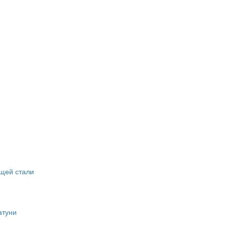
щей стали
атуни