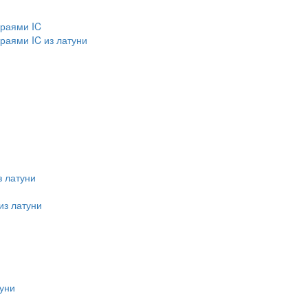
краями IC
раями IC из латуни
 латуни
из латуни
уни