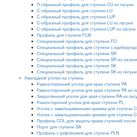
П-образный профиль для ступени CU из латуни
C-образный профиль для ступени LU
C-образный профиль для ступени LUP
C-образный профиль для ступени LU из латуни
C-образный профиль для ступени LUP из латуни
Профиль для ступени FLM
Специальный профиль для ступени FO
Специальный профиль для ступени c карборундо
Специальный профиль для ступени SR
Специальный профиль для ступени SR из латуни
Специальный профиль для ступени SK
Специальный профиль для ступени SK из латуни
Накладной уголок на ступень
Равносторонний уголок для края ступени PA
Равносторонний уголок для края ступени PA из л
Закругленный уголок для края ступени RA из лат
Разностороний уголок для края ступени PL
Уголок с завальцованными краями для ступени 
Уголок с завальцованными краями для ступени C
Профиль COL для защиты краев ступеней после
Порог для ступени SA
Профиль с рифлением для ступени PLN