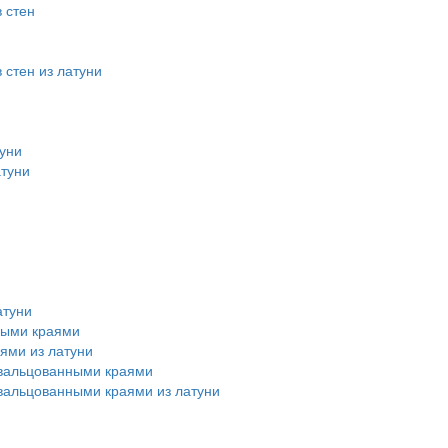
 стен
стен из латуни
уни
атуни
атуни
ными краями
ями из латуни
авальцованными краями
вальцованными краями из латуни