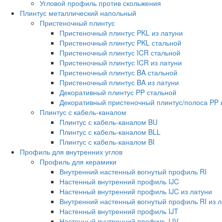
Угловой профиль против скольжения
Плинтус металлический напольный
Пристеночный плинтус
Пристеночный плинтус PKL из латуни
Пристеночный плинтус PKL стальной
Пристеночный плинтус ICR стальной
Пристеночный плинтус ICR из латуни
Пристеночный плинтус BA стальной
Пристеночный плинтус BA из латуни
Декоративный плинтус PP стальной
Декоративный пристеночный плинтус/полоса PP 
Плинтус с кабель-каналом
Плинтус с кабель-каналом BU
Плинтус с кабель-каналом BLL
Плинтус с кабель-каналом BI
Профиль для внутренних углов
Профиль для керамики
Внутренний настенный вогнутый профиль RI
Настенный внутренний профиль IJC
Настенный внутренний профиль IJC из латуни
Внутренний настенный вогнутый профиль RI из л
Настенный внутренний профиль IJT
Настенный внутренний профиль IJV