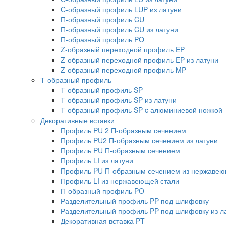
C-образный профиль LUP из латуни
П-образный профиль CU
П-образный профиль CU из латуни
П-образный профиль PO
Z-образный переходной профиль EP
Z-образный переходной профиль EP из латуни
Z-образный переходной профиль MP
Т-образный профиль
Т-образный профиль SP
Т-образный профиль SP из латуни
Т-образный профиль SP c алюминиевой ножкой
Декоративные вставки
Профиль PU 2 П-образным сечением
Профиль PU2 П-образным сечением из латуни
Профиль PU П-образным сечением
Профиль LI из латуни
Профиль PU П-образным сечением из нержавею
Профиль LI из нержавеющей стали
П-образный профиль PO
Разделительный профиль PP под шлифовку
Разделительный профиль PP под шлифовку из л
Декоративная вставка PT