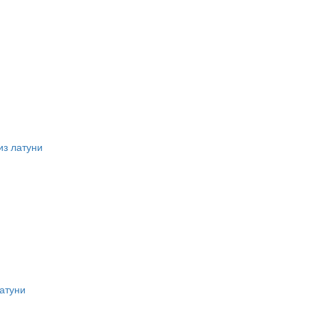
из латуни
атуни