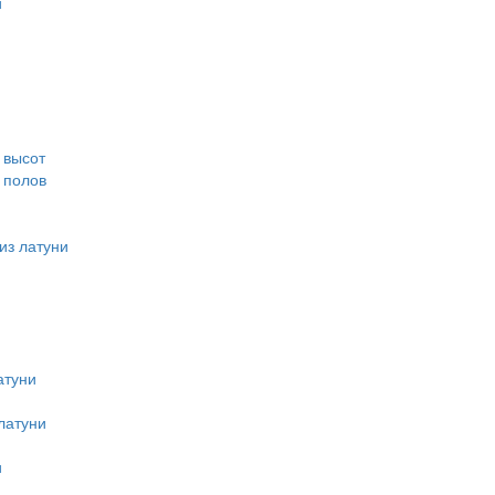
и
 высот
 полов
из латуни
атуни
латуни
и