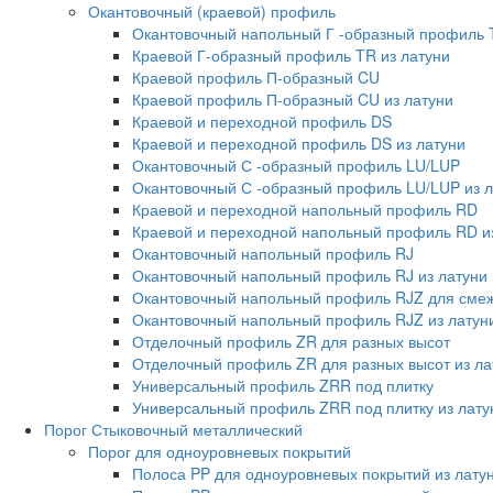
Окантовочный (краевой) профиль
Окантовочный напольный Г -образный профиль 
Краевой Г-образный профиль TR из латуни
Краевой профиль П-образный CU
Краевой профиль П-образный CU из латуни
Краевой и переходной профиль DS
Краевой и переходной профиль DS из латуни
Окантовочный С -образный профиль LU/LUP
Окантовочный С -образный профиль LU/LUP из л
Краевой и переходной напольный профиль RD
Краевой и переходной напольный профиль RD и
Окантовочный напольный профиль RJ
Окантовочный напольный профиль RJ из латуни
Окантовочный напольный профиль RJZ для смеж
Окантовочный напольный профиль RJZ из латун
Отделочный профиль ZR для разных высот
Отделочный профиль ZR для разных высот из ла
Универсальный профиль ZRR под плитку
Универсальный профиль ZRR под плитку из лату
Порог Стыковочный металлический
Порог для одноуровневых покрытий
Полоса PP для одноуровневых покрытий из лату