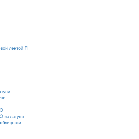
вой лентой FI
атуни
уни
CO
O из латуни
 облицовки