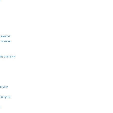
и
 высот
 полов
из латуни
атуни
латуни
и