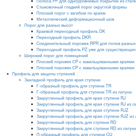
Полоса PP для одноуровневых покрытий из стал
Стыковочный гладкий порог округлой формы
Плоский порог с загибом по краям
Металлический деформационный шов
Порог для разных высот
Краевой переходный профиль DK
Переходный профиль DKR
Cоединительный порожек RPR для полов разных
Переходный профиль PZ уже для существующих
Широкий порог для помещений
Плоский порожек СP с завальцованными краями
Плоский порожек СP с завальцованными краями 
Профиль для защиты ступеней
Закладной профиль для края ступени
Г-образный профиль для ступени TR
Г-образный профиль для ступени TR из латуни
Закругленный профиль для края ступени RJ
Закругленный профиль для края ступени RJ из л
Закругленный профиль для края ступени RJZ
Закругленный профиль для края ступени RJZ из 
Закругленный профиль для ступени RD
Закругленный профиль для ступени RD из латун
П-образный профиль для ступени CU