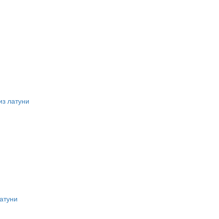
из латуни
атуни