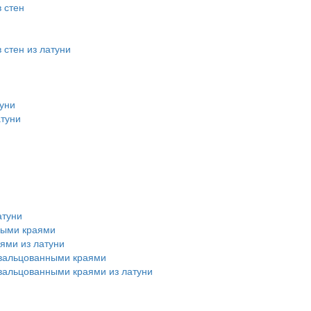
 стен
стен из латуни
уни
атуни
атуни
ными краями
ями из латуни
авальцованными краями
вальцованными краями из латуни