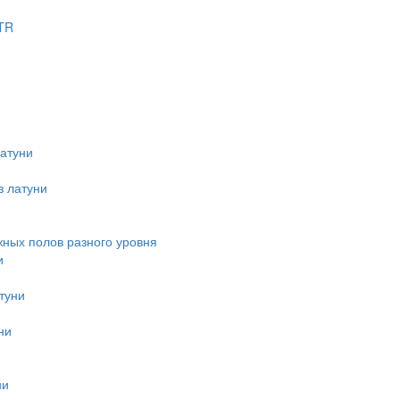
TR
атуни
з латуни
ных полов разного уровня
и
туни
ни
ни