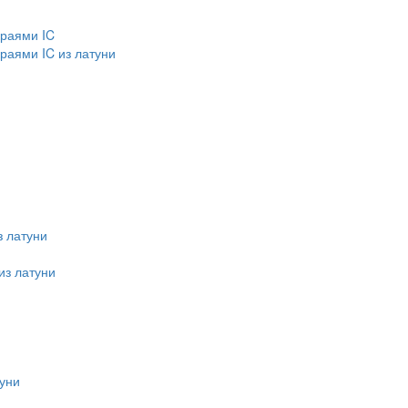
краями IC
раями IC из латуни
 латуни
из латуни
уни