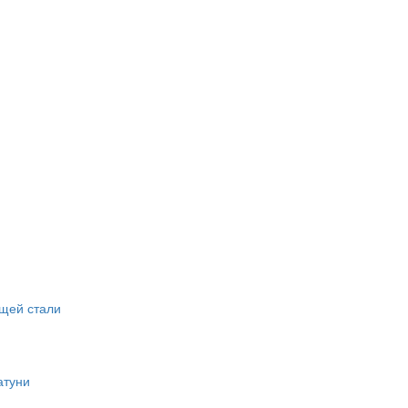
щей стали
атуни