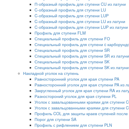
П-образный профиль для ступени CU из латуни
C-образный профиль для ступени LU
C-образный профиль для ступени LUP
C-образный профиль для ступени LU из латуни
C-образный профиль для ступени LUP из латуни
Профиль для ступени FLM
Специальный профиль для ступени FO
Специальный профиль для ступени c карборундо
Специальный профиль для ступени SR
Специальный профиль для ступени SR из латуни
Специальный профиль для ступени SK
Специальный профиль для ступени SK из латуни
Накладной уголок на ступень
Равносторонний уголок для края ступени PA
Равносторонний уголок для края ступени PA из л
Закругленный уголок для края ступени RA из лат
Разностороний уголок для края ступени PL
Уголок с завальцованными краями для ступени 
Уголок с завальцованными краями для ступени C
Профиль COL для защиты краев ступеней после
Порог для ступени SA
Профиль с рифлением для ступени PLN