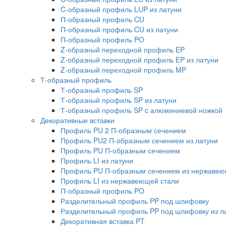
C-образный профиль LUP из латуни
П-образный профиль CU
П-образный профиль CU из латуни
П-образный профиль PO
Z-образный переходной профиль EP
Z-образный переходной профиль EP из латуни
Z-образный переходной профиль MP
Т-образный профиль
Т-образный профиль SP
Т-образный профиль SP из латуни
Т-образный профиль SP c алюминиевой ножкой
Декоративные вставки
Профиль PU 2 П-образным сечением
Профиль PU2 П-образным сечением из латуни
Профиль PU П-образным сечением
Профиль LI из латуни
Профиль PU П-образным сечением из нержавею
Профиль LI из нержавеющей стали
П-образный профиль PO
Разделительный профиль PP под шлифовку
Разделительный профиль PP под шлифовку из л
Декоративная вставка PT