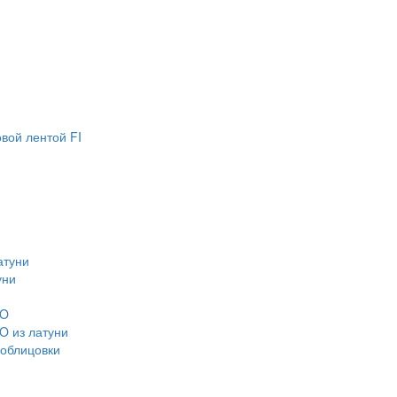
вой лентой FI
атуни
уни
CO
O из латуни
 облицовки