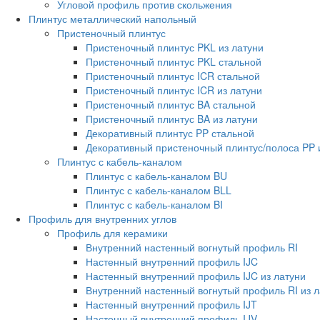
Угловой профиль против скольжения
Плинтус металлический напольный
Пристеночный плинтус
Пристеночный плинтус PKL из латуни
Пристеночный плинтус PKL стальной
Пристеночный плинтус ICR стальной
Пристеночный плинтус ICR из латуни
Пристеночный плинтус BA стальной
Пристеночный плинтус BA из латуни
Декоративный плинтус PP стальной
Декоративный пристеночный плинтус/полоса PP 
Плинтус с кабель-каналом
Плинтус с кабель-каналом BU
Плинтус с кабель-каналом BLL
Плинтус с кабель-каналом BI
Профиль для внутренних углов
Профиль для керамики
Внутренний настенный вогнутый профиль RI
Настенный внутренний профиль IJC
Настенный внутренний профиль IJC из латуни
Внутренний настенный вогнутый профиль RI из л
Настенный внутренний профиль IJT
Настенный внутренний профиль IJV