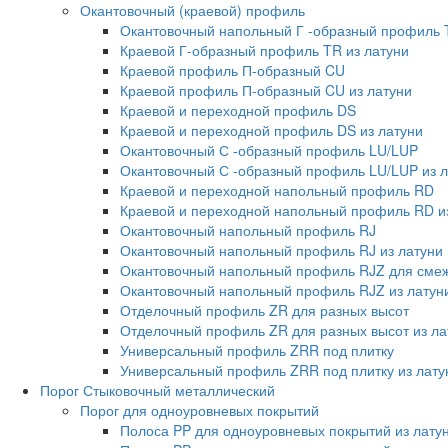
Окантовочный (краевой) профиль
Окантовочный напольный Г -образный профиль 
Краевой Г-образный профиль TR из латуни
Краевой профиль П-образный CU
Краевой профиль П-образный CU из латуни
Краевой и переходной профиль DS
Краевой и переходной профиль DS из латуни
Окантовочный С -образный профиль LU/LUP
Окантовочный С -образный профиль LU/LUP из л
Краевой и переходной напольный профиль RD
Краевой и переходной напольный профиль RD и
Окантовочный напольный профиль RJ
Окантовочный напольный профиль RJ из латуни
Окантовочный напольный профиль RJZ для смеж
Окантовочный напольный профиль RJZ из латун
Отделочный профиль ZR для разных высот
Отделочный профиль ZR для разных высот из ла
Универсальный профиль ZRR под плитку
Универсальный профиль ZRR под плитку из лату
Порог Стыковочный металлический
Порог для одноуровневых покрытий
Полоса PP для одноуровневых покрытий из лату