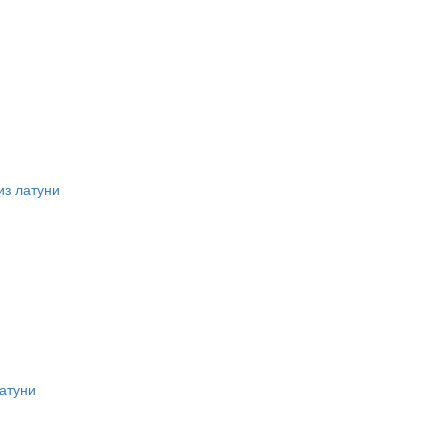
из латуни
атуни