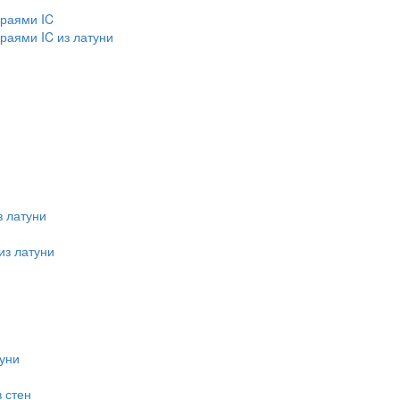
краями IC
раями IC из латуни
 латуни
из латуни
уни
 стен