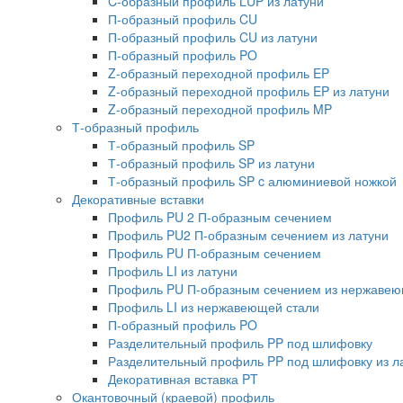
C-образный профиль LUP из латуни
П-образный профиль CU
П-образный профиль CU из латуни
П-образный профиль PO
Z-образный переходной профиль EP
Z-образный переходной профиль EP из латуни
Z-образный переходной профиль MP
Т-образный профиль
Т-образный профиль SP
Т-образный профиль SP из латуни
Т-образный профиль SP c алюминиевой ножкой
Декоративные вставки
Профиль PU 2 П-образным сечением
Профиль PU2 П-образным сечением из латуни
Профиль PU П-образным сечением
Профиль LI из латуни
Профиль PU П-образным сечением из нержавею
Профиль LI из нержавеющей стали
П-образный профиль PO
Разделительный профиль PP под шлифовку
Разделительный профиль PP под шлифовку из л
Декоративная вставка PT
Окантовочный (краевой) профиль