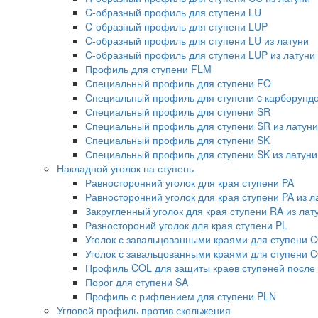
C-образный профиль для ступени LU
C-образный профиль для ступени LUP
C-образный профиль для ступени LU из латуни
C-образный профиль для ступени LUP из латуни
Профиль для ступени FLM
Специальный профиль для ступени FO
Специальный профиль для ступени c карборундо
Специальный профиль для ступени SR
Специальный профиль для ступени SR из латуни
Специальный профиль для ступени SK
Специальный профиль для ступени SK из латуни
Накладной уголок на ступень
Равносторонний уголок для края ступени PA
Равносторонний уголок для края ступени PA из л
Закругленный уголок для края ступени RA из лат
Разностороний уголок для края ступени PL
Уголок с завальцованными краями для ступени 
Уголок с завальцованными краями для ступени C
Профиль COL для защиты краев ступеней после
Порог для ступени SA
Профиль с рифлением для ступени PLN
Угловой профиль против скольжения