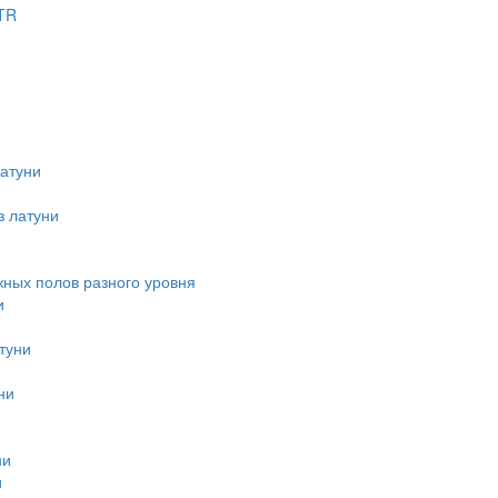
TR
атуни
з латуни
ных полов разного уровня
и
туни
ни
ни
и