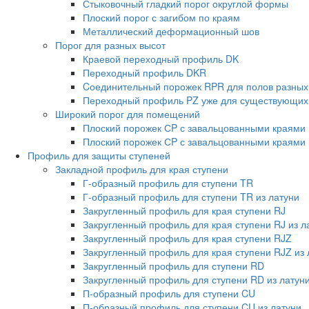
Стыковочный гладкий порог округлой формы
Плоский порог с загибом по краям
Металлический деформационный шов
Порог для разных высот
Краевой переходный профиль DK
Переходный профиль DKR
Cоединительный порожек RPR для полов разных
Переходный профиль PZ уже для существующих
Широкий порог для помещений
Плоский порожек СP с завальцованными краями
Плоский порожек СP с завальцованными краями 
Профиль для защиты ступеней
Закладной профиль для края ступени
Г-образный профиль для ступени TR
Г-образный профиль для ступени TR из латуни
Закругленный профиль для края ступени RJ
Закругленный профиль для края ступени RJ из л
Закругленный профиль для края ступени RJZ
Закругленный профиль для края ступени RJZ из 
Закругленный профиль для ступени RD
Закругленный профиль для ступени RD из латун
П-образный профиль для ступени CU
П-образный профиль для ступени CU из латуни