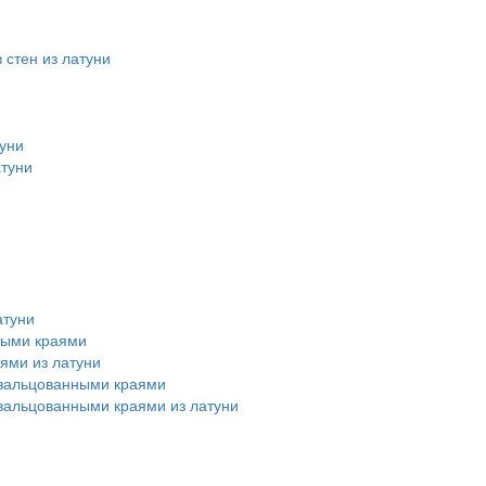
стен из латуни
уни
атуни
атуни
ными краями
ями из латуни
авальцованными краями
вальцованными краями из латуни