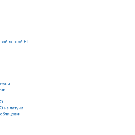
вой лентой FI
атуни
уни
CO
O из латуни
 облицовки