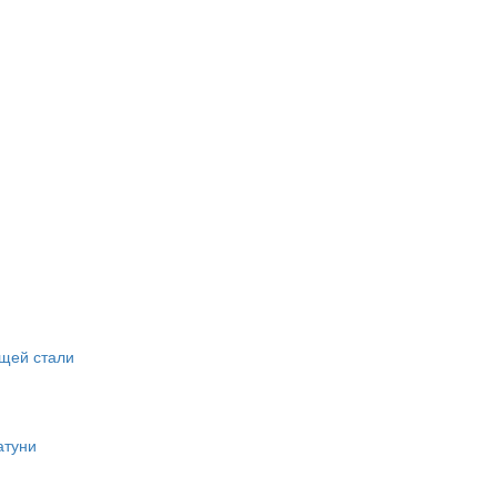
щей стали
атуни