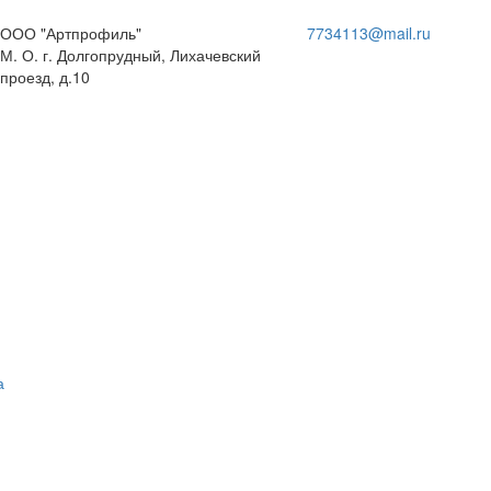
ООО "Артпрофиль"
7734113@mail.ru
М. О. г. Долгопрудный, Лихачевский
проезд, д.10
а