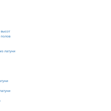
 высот
 полов
из латуни
атуни
латуни
и