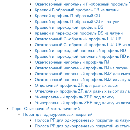
Окантовочный напольный Г -образный профиль 
Краевой Г-образный профиль TR из латуни
Краевой профиль П-образный CU
Краевой профиль П-образный CU из латуни
Краевой и переходной профиль DS
Краевой и переходной профиль DS из латуни
Окантовочный С -образный профиль LU/LUP
Окантовочный С -образный профиль LU/LUP из л
Краевой и переходной напольный профиль RD
Краевой и переходной напольный профиль RD и
Окантовочный напольный профиль RJ
Окантовочный напольный профиль RJ из латуни
Окантовочный напольный профиль RJZ для смеж
Окантовочный напольный профиль RJZ из латун
Отделочный профиль ZR для разных высот
Отделочный профиль ZR для разных высот из ла
Универсальный профиль ZRR под плитку
Универсальный профиль ZRR под плитку из лату
Порог Стыковочный металлический
Порог для одноуровневых покрытий
Полоса PP для одноуровневых покрытий из лату
Полоса PP для одноуровневых покрытий из стал