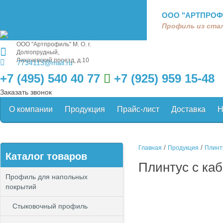
ООО "АРТПРОФ
Профиль из стал
ООО "Артпрофиль"
М. О. г.
Долгопрудный,
Лихачевский проезд, д.10
7734113@mail.ru
+7 (495) 540 40 77
+7 (925) 959 15-48
Заказать звонок
О компании
Продукция
Прайс-лист
Доставка
Н
/
/
Главная
Продукция
Плинт
Каталог товаров
Плинтус с ка
Профиль для напольных
покрытий
Стыковочный профиль