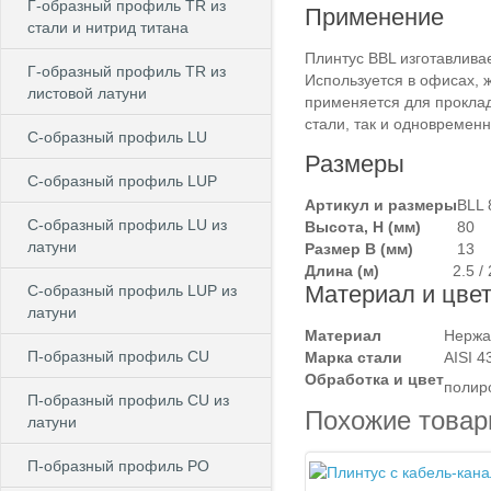
Г-образный профиль TR из
Применение
стали и нитрид титана
Плинтус BBL изготавливае
Г-образный профиль TR из
Используется в офисах, 
листовой латуни
применяется для проклад
стали, так и одновремен
C-образный профиль LU
Размеры
C-образный профиль LUP
Артикул и размеры
BLL 
C-образный профиль LU из
Высота, Н (мм)
80
латуни
Размер B (мм)
13
Длина (м)
2.5 / 
Материал и цве
C-образный профиль LUP из
латуни
Материал
Нержа
П-образный профиль CU
Марка стали
AISI 4
Обработка и цвет
полир
П-образный профиль CU из
Похожие това
латуни
П-образный профиль PO