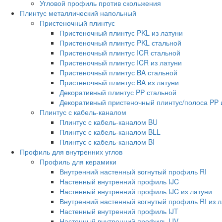
Угловой профиль против скольжения
Плинтус металлический напольный
Пристеночный плинтус
Пристеночный плинтус PKL из латуни
Пристеночный плинтус PKL стальной
Пристеночный плинтус ICR стальной
Пристеночный плинтус ICR из латуни
Пристеночный плинтус BA стальной
Пристеночный плинтус BA из латуни
Декоративный плинтус PP стальной
Декоративный пристеночный плинтус/полоса PP 
Плинтус с кабель-каналом
Плинтус с кабель-каналом BU
Плинтус с кабель-каналом BLL
Плинтус с кабель-каналом BI
Профиль для внутренних углов
Профиль для керамики
Внутренний настенный вогнутый профиль RI
Настенный внутренний профиль IJC
Настенный внутренний профиль IJC из латуни
Внутренний настенный вогнутый профиль RI из л
Настенный внутренний профиль IJT
Настенный внутренний профиль IJV