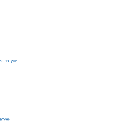
из латуни
атуни