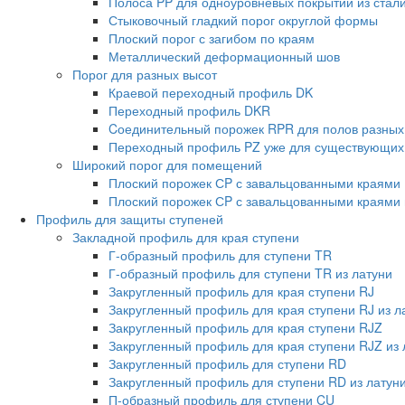
Полоса PP для одноуровневых покрытий из стал
Стыковочный гладкий порог округлой формы
Плоский порог с загибом по краям
Металлический деформационный шов
Порог для разных высот
Краевой переходный профиль DK
Переходный профиль DKR
Cоединительный порожек RPR для полов разных
Переходный профиль PZ уже для существующих
Широкий порог для помещений
Плоский порожек СP с завальцованными краями
Плоский порожек СP с завальцованными краями 
Профиль для защиты ступеней
Закладной профиль для края ступени
Г-образный профиль для ступени TR
Г-образный профиль для ступени TR из латуни
Закругленный профиль для края ступени RJ
Закругленный профиль для края ступени RJ из л
Закругленный профиль для края ступени RJZ
Закругленный профиль для края ступени RJZ из 
Закругленный профиль для ступени RD
Закругленный профиль для ступени RD из латун
П-образный профиль для ступени CU