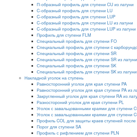
П-образный профиль для ступени CU из латуни
C-образный профиль для ступени LU
C-образный профиль для ступени LUP
C-образный профиль для ступени LU из латуни
C-образный профиль для ступени LUP из латуни
Профиль для ступени FLM
Специальный профиль для ступени FO
Специальный профиль для ступени c карборундо
Специальный профиль для ступени SR
Специальный профиль для ступени SR из латуни
Специальный профиль для ступени SK
Специальный профиль для ступени SK из латуни
Накладной уголок на ступень
Равносторонний уголок для края ступени PA
Равносторонний уголок для края ступени PA из л
Закругленный уголок для края ступени RA из лат
Разностороний уголок для края ступени PL
Уголок с завальцованными краями для ступени 
Уголок с завальцованными краями для ступени C
Профиль COL для защиты краев ступеней после
Порог для ступени SA
Профиль с рифлением для ступени PLN