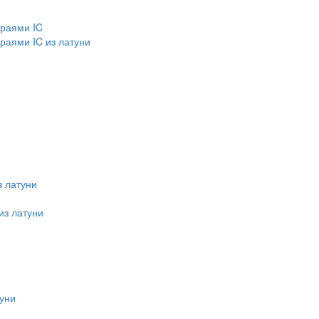
краями IC
раями IC из латуни
 латуни
из латуни
уни