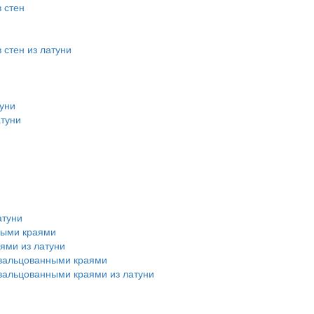
 стен
стен из латуни
уни
атуни
атуни
ными краями
ями из латуни
авальцованными краями
вальцованными краями из латуни