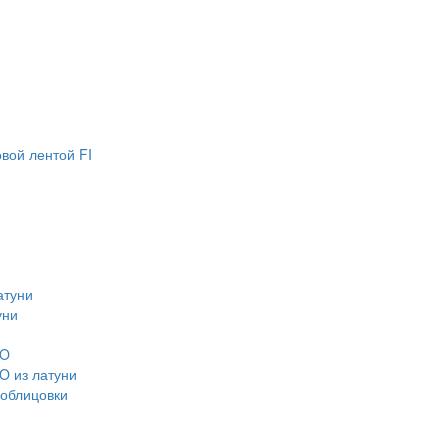
вой лентой FI
атуни
уни
CO
O из латуни
 облицовки