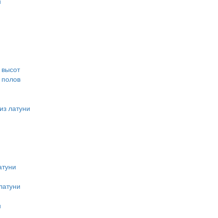
и
 высот
 полов
из латуни
атуни
латуни
и