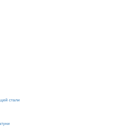
щей стали
атуни