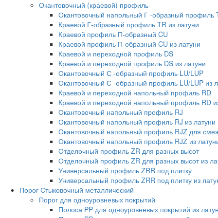
Окантовочный (краевой) профиль
Окантовочный напольный Г -образный профиль 
Краевой Г-образный профиль TR из латуни
Краевой профиль П-образный CU
Краевой профиль П-образный CU из латуни
Краевой и переходной профиль DS
Краевой и переходной профиль DS из латуни
Окантовочный С -образный профиль LU/LUP
Окантовочный С -образный профиль LU/LUP из л
Краевой и переходной напольный профиль RD
Краевой и переходной напольный профиль RD и
Окантовочный напольный профиль RJ
Окантовочный напольный профиль RJ из латуни
Окантовочный напольный профиль RJZ для смеж
Окантовочный напольный профиль RJZ из латун
Отделочный профиль ZR для разных высот
Отделочный профиль ZR для разных высот из ла
Универсальный профиль ZRR под плитку
Универсальный профиль ZRR под плитку из лату
Порог Стыковочный металлический
Порог для одноуровневых покрытий
Полоса PP для одноуровневых покрытий из лату