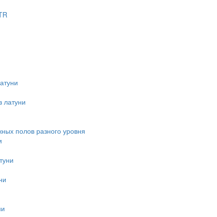
TR
атуни
з латуни
ных полов разного уровня
и
туни
ни
ни