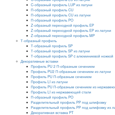
C-образный профиль LUP из латуни
П-образный профиль CU
П-образный профиль CU из латуни
П-образный профиль PO
Z-образный переходной профиль EP
Z-образный переходной профиль EP из латуни
Z-образный переходной профиль MP
Т-образный профиль
Т-образный профиль SP
Т-образный профиль SP из латуни
Т-образный профиль SP c алюминиевой ножкой
Декоративные вставки
Профиль PU 2 П-образным сечением
Профиль PU2 П-образным сечением из латуни
Профиль PU П-образным сечением
Профиль LI из латуни
Профиль PU П-образным сечением из нержавею
Профиль LI из нержавеющей стали
П-образный профиль PO
Разделительный профиль PP под шлифовку
Разделительный профиль PP под шлифовку из л
Декоративная вставка PT