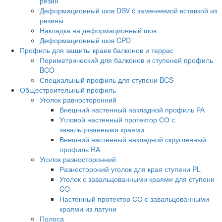
резин
Деформационный шов DSV c заменяемой вставкой из
резины
Накладка на деформационный шов
Деформационный шов CPD
Профиль для защиты краев балконов и террас
Периметрический для балконов и ступеней профиль
BCO
Специальный профиль для ступени BCS
Общестроительный профиль
Уголок равносторонний
Внешний настенный накладной профиль РА
Угловой настенный протектор СО с
завальцованными краями
Внешний настенный накладной скругленный
профиль RА
Уголок разносторонний
Разностороний уголок для края ступени PL
Уголок с завальцованными краями для ступени
CO
Настенный протектор СО с завальцованными
краями из латуни
Полоса