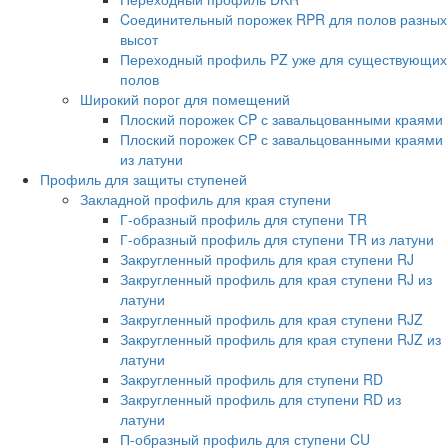
Cоединительный порожек RPR для полов разных
высот
Переходный профиль PZ уже для существующих
полов
Широкий порог для помещений
Плоский порожек СP с завальцованными краями
Плоский порожек СP с завальцованными краями
из латуни
Профиль для защиты ступеней
Закладной профиль для края ступени
Г-образный профиль для ступени TR
Г-образный профиль для ступени TR из латуни
Закругленный профиль для края ступени RJ
Закругленный профиль для края ступени RJ из
латуни
Закругленный профиль для края ступени RJZ
Закругленный профиль для края ступени RJZ из
латуни
Закругленный профиль для ступени RD
Закругленный профиль для ступени RD из
латуни
П-образный профиль для ступени CU