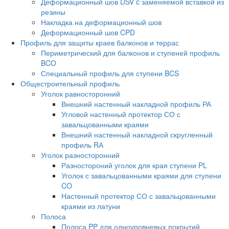
Деформационный шов DSV c заменяемой вставкой из
резины
Накладка на деформационный шов
Деформационный шов CPD
Профиль для защиты краев балконов и террас
Периметрический для балконов и ступеней профиль
BCO
Специальный профиль для ступени BCS
Общестроительный профиль
Уголок равносторонний
Внешний настенный накладной профиль РА
Угловой настенный протектор СО с
завальцованными краями
Внешний настенный накладной скругленный
профиль RА
Уголок разносторонний
Разностороний уголок для края ступени PL
Уголок с завальцованными краями для ступени
CO
Настенный протектор СО с завальцованными
краями из латуни
Полоса
Полоса PP для одноуровневых покрытий