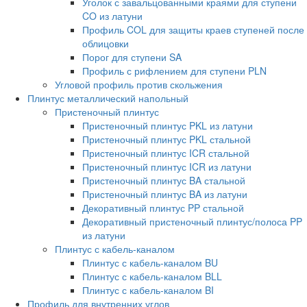
Уголок с завальцованными краями для ступени
CO из латуни
Профиль COL для защиты краев ступеней после
облицовки
Порог для ступени SA
Профиль с рифлением для ступени PLN
Угловой профиль против скольжения
Плинтус металлический напольный
Пристеночный плинтус
Пристеночный плинтус PKL из латуни
Пристеночный плинтус PKL стальной
Пристеночный плинтус ICR стальной
Пристеночный плинтус ICR из латуни
Пристеночный плинтус BA стальной
Пристеночный плинтус BA из латуни
Декоративный плинтус PP стальной
Декоративный пристеночный плинтус/полоса PP
из латуни
Плинтус с кабель-каналом
Плинтус с кабель-каналом BU
Плинтус с кабель-каналом BLL
Плинтус с кабель-каналом BI
Профиль для внутренних углов