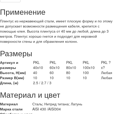
Применение
Плинтус из нержавеющей стали, имеет плоскую форму и по этому
не допускает возможности размещения кабеля, крепится с
помощью клея. Высота плинтуса от 40 мм до любой, длина до 3
метров. Плинтус хорошо гнется и подходит для неровной
поверхности стены и для обрамления колонн.
Размеры
Артикул и
PKL
PKL
PKL
PKL
PKL ?
размеры
40x10
60x10
80x10
100x10
x?
Высота, Н(мм)
40
60
80
100
Любая
Размер В(мм)
10
10
10
10
Любая
Длина, (м)
2.5 / 2.7 / 3
Материал и цвет
Материал
Сталь; Нитрид титана; Латунь
Марка стали
AISI 430 /AISI304