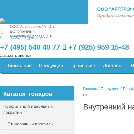
ООО "АРТПРОФ
Профиль из стал
ООО "Артпрофиль"
М. О. г.
Долгопрудный,
Лихачевский проезд, д.10
7734113@mail.ru
+7 (495) 540 40 77
+7 (925) 959 15-48
Заказать звонок
О компании
Продукция
Прайс-лист
Доставка
Н
/
/
Главная
Продукция
Профи
Каталог товаров
RI
Внутренний н
Профиль для напольных
покрытий
Стыковочный профиль