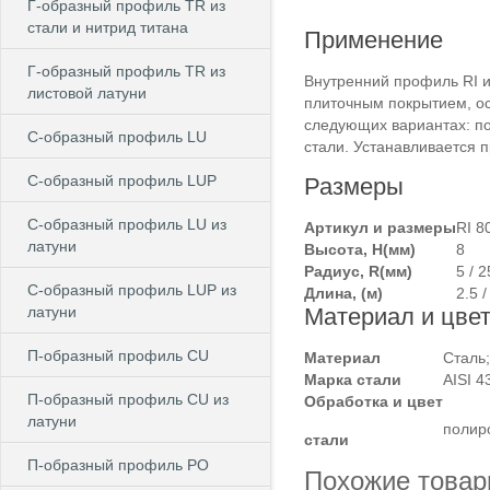
Г-образный профиль TR из
стали и нитрид титана
Применение
Г-образный профиль TR из
Внутренний профиль RI и
листовой латуни
плиточным покрытием, о
следующих вариантах: п
C-образный профиль LU
стали. Устанавливается 
C-образный профиль LUP
Размеры
C-образный профиль LU из
Артикул и размеры
RI 8
латуни
Высота, H(мм)
8
Радиус, R(мм)
5 / 2
C-образный профиль LUP из
Длина, (м)
2.5 /
латуни
Материал и цве
П-образный профиль CU
Материал
Сталь;
Марка стали
AISI 4
П-образный профиль CU из
Обработка и цвет
латуни
полир
стали
П-образный профиль PO
Похожие това