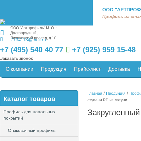
ООО "АРТПРОФ
Профиль из стал
ООО "Артпрофиль"
М. О. г.
Долгопрудный,
Лихачевский проезд, д.10
7734113@mail.ru
+7 (495) 540 40 77
+7 (925) 959 15-48
Заказать звонок
О компании
Продукция
Прайс-лист
Доставка
Н
/
/
Главная
Продукция
Профи
Каталог товаров
ступени RD из латуни
Закругленный
Профиль для напольных
покрытий
Стыковочный профиль