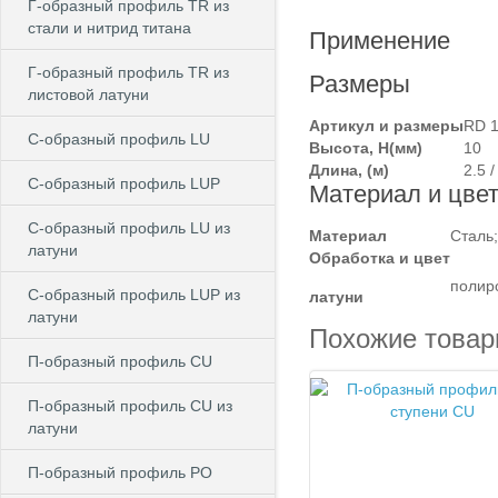
Г-образный профиль TR из
стали и нитрид титана
Применение
Г-образный профиль TR из
Размеры
листовой латуни
Артикул и размеры
RD 
C-образный профиль LU
Высота, Н(мм)
10
Длина, (м)
2.5 /
C-образный профиль LUP
Материал и цве
C-образный профиль LU из
Материал
Сталь;
латуни
Обработка и цвет
полир
C-образный профиль LUP из
латуни
латуни
Похожие това
П-образный профиль CU
П-образный профиль CU из
латуни
П-образный профиль PO