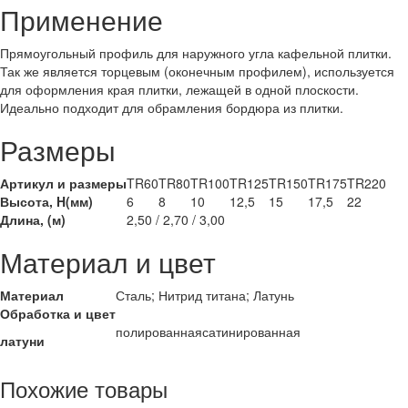
Применение
Прямоугольный профиль для наружного угла кафельной плитки.
Так же является торцевым (оконечным профилем), используется
для оформления края плитки, лежащей в одной плоскости.
Идеально подходит для обрамления бордюра из плитки.
Размеры
Артикул и размеры
TR60
TR80
TR100
TR125
TR150
TR175
TR220
Высота, H(мм)
6
8
10
12,5
15
17,5
22
Длина, (м)
2,50 / 2,70 / 3,00
Материал и цвет
Материал
Сталь; Нитрид титана; Латунь
Обработка и цвет
полированная
сатинированная
латуни
Похожие товары