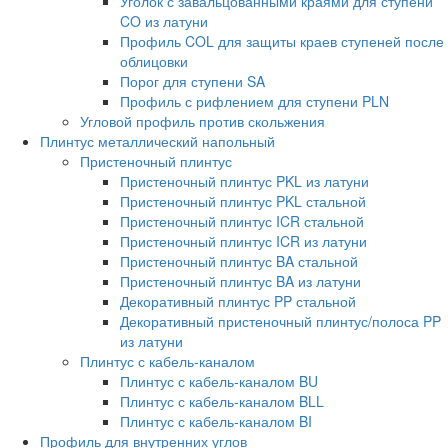
Уголок с завальцованными краями для ступени
CO из латуни
Профиль COL для защиты краев ступеней после
облицовки
Порог для ступени SA
Профиль с рифлением для ступени PLN
Угловой профиль против скольжения
Плинтус металлический напольный
Пристеночный плинтус
Пристеночный плинтус PKL из латуни
Пристеночный плинтус PKL стальной
Пристеночный плинтус ICR стальной
Пристеночный плинтус ICR из латуни
Пристеночный плинтус BA стальной
Пристеночный плинтус BA из латуни
Декоративный плинтус PP стальной
Декоративный пристеночный плинтус/полоса PP
из латуни
Плинтус с кабель-каналом
Плинтус с кабель-каналом BU
Плинтус с кабель-каналом BLL
Плинтус с кабель-каналом BI
Профиль для внутренних углов