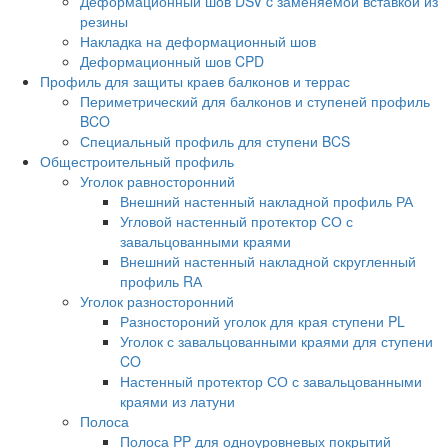
Деформационный шов DSV c заменяемой вставкой из
резины
Накладка на деформационный шов
Деформационный шов CPD
Профиль для защиты краев балконов и террас
Периметрический для балконов и ступеней профиль
BCO
Специальный профиль для ступени BCS
Общестроительный профиль
Уголок равносторонний
Внешний настенный накладной профиль РА
Угловой настенный протектор СО с
завальцованными краями
Внешний настенный накладной скругленный
профиль RА
Уголок разносторонний
Разностороний уголок для края ступени PL
Уголок с завальцованными краями для ступени
CO
Настенный протектор СО с завальцованными
краями из латуни
Полоса
Полоса PP для одноуровневых покрытий