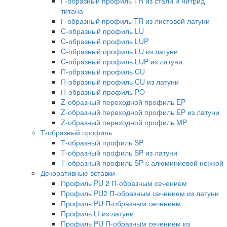
Г-образный профиль TR из стали и нитрид
титана
Г-образный профиль TR из листовой латуни
C-образный профиль LU
C-образный профиль LUP
C-образный профиль LU из латуни
C-образный профиль LUP из латуни
П-образный профиль CU
П-образный профиль CU из латуни
П-образный профиль PO
Z-образный переходной профиль EP
Z-образный переходной профиль EP из латуни
Z-образный переходной профиль MP
Т-образный профиль
Т-образный профиль SP
Т-образный профиль SP из латуни
Т-образный профиль SP c алюминиевой ножкой
Декоративные вставки
Профиль PU 2 П-образным сечением
Профиль PU2 П-образным сечением из латуни
Профиль PU П-образным сечением
Профиль LI из латуни
Профиль PU П-образным сечением из