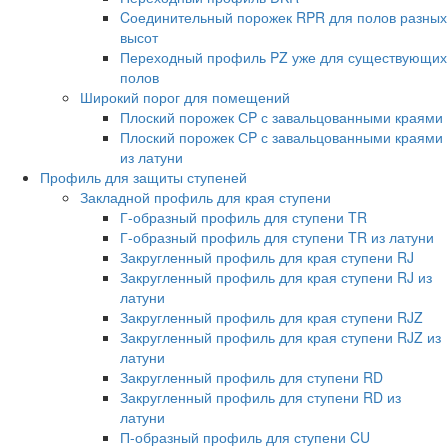
Cоединительный порожек RPR для полов разных
высот
Переходный профиль PZ уже для существующих
полов
Широкий порог для помещений
Плоский порожек СP с завальцованными краями
Плоский порожек СP с завальцованными краями
из латуни
Профиль для защиты ступеней
Закладной профиль для края ступени
Г-образный профиль для ступени TR
Г-образный профиль для ступени TR из латуни
Закругленный профиль для края ступени RJ
Закругленный профиль для края ступени RJ из
латуни
Закругленный профиль для края ступени RJZ
Закругленный профиль для края ступени RJZ из
латуни
Закругленный профиль для ступени RD
Закругленный профиль для ступени RD из
латуни
П-образный профиль для ступени CU