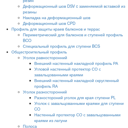
резин
Деформационный шов DSV c заменяемой вставкой из
резины
Накладка на деформационный шов
Деформационный шов CPD
Профиль для защиты краев балконов и террас
Периметрический для балконов и ступеней профиль
BCO
Специальный профиль для ступени BCS
Общестроительный профиль
Уголок равносторонний
Внешний настенный накладной профиль РА
Угловой настенный протектор СО с
завальцованными краями
Внешний настенный накладной скругленный
профиль RА
Уголок разносторонний
Разностороний уголок для края ступени PL
Уголок с завальцованными краями для ступени
CO
Настенный протектор СО с завальцованными
краями из латуни
Полоса