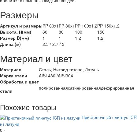
Крепится с помощью жидких гвоздей.
Размеры
Артикул и размеры
PP 60x1
PP 80x1
PP 100x1.2
PP 150x1.2
Высота, Н(мм)
60
80
100
150
Размер B(мм)
1
1
1.2
1.2
Длина (м)
2.5 / 2.7 / 3
Материал и цвет
Материал
Сталь; Нитрид титана; Латунь
Марка стали
AISI 430 /AISI304
Обработка и цвет
полированная
сатинированная
декорированная
стали
Похожие товары
Пристеночный плинтус ICR
из латуни
0
.-