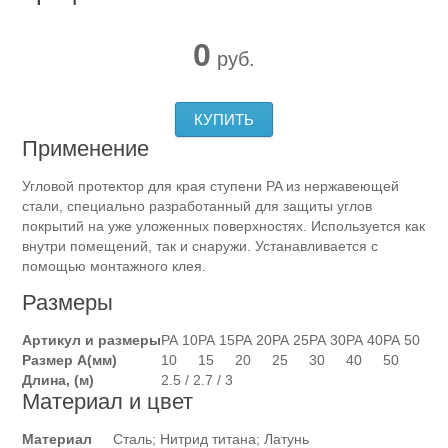
0
руб.
КУПИТЬ
Применение
Угловой протектор для края ступени PA из нержавеющей
стали, специально разработанный для защиты углов
покрытий на уже уложенных поверхностях. Используется как
внутри помещений, так и снаружи. Устанавливается с
помощью монтажного клея.
Размеры
Артикул и размеры
РА 10
РА 15
РА 20
РА 25
РА 30
РА 40
РА 50
Размер А(мм)
10
15
20
25
30
40
50
Длина, (м)
2.5 / 2.7 / 3
Материал и цвет
Материал
Сталь; Нитрид титана; Латунь