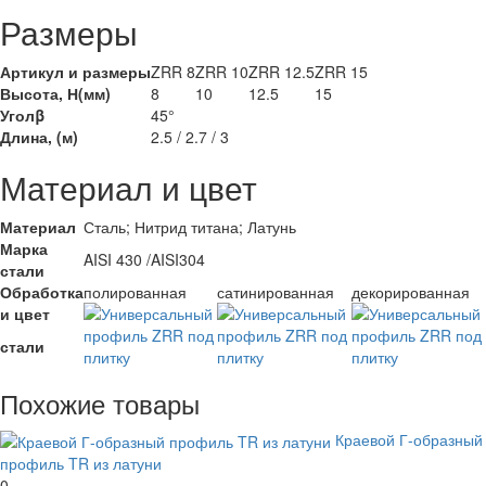
Размеры
Артикул и размеры
ZRR 8
ZRR 10
ZRR 12.5
ZRR 15
Высота, Н(мм)
8
10
12.5
15
Уголβ
45°
Длина, (м)
2.5 / 2.7 / 3
Материал и цвет
Материал
Сталь; Нитрид титана; Латунь
Марка
AISI 430 /AISI304
стали
Обработка
полированная
сатинированная
декорированная
и цвет
стали
Похожие товары
Краевой Г-образный
профиль TR из латуни
0
.-