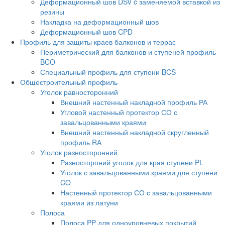
Деформационный шов DSV c заменяемой вставкой из
резины
Накладка на деформационный шов
Деформационный шов CPD
Профиль для защиты краев балконов и террас
Периметрический для балконов и ступеней профиль
BCO
Специальный профиль для ступени BCS
Общестроительный профиль
Уголок равносторонний
Внешний настенный накладной профиль РА
Угловой настенный протектор СО с
завальцованными краями
Внешний настенный накладной скругленный
профиль RА
Уголок разносторонний
Разностороний уголок для края ступени PL
Уголок с завальцованными краями для ступени
CO
Настенный протектор СО с завальцованными
краями из латуни
Полоса
Полоса PP для одноуровневых покрытий