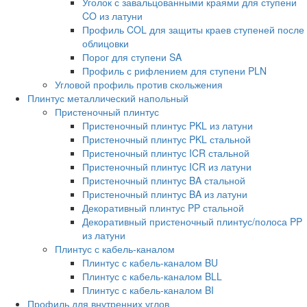
Уголок с завальцованными краями для ступени
CO из латуни
Профиль COL для защиты краев ступеней после
облицовки
Порог для ступени SA
Профиль с рифлением для ступени PLN
Угловой профиль против скольжения
Плинтус металлический напольный
Пристеночный плинтус
Пристеночный плинтус PKL из латуни
Пристеночный плинтус PKL стальной
Пристеночный плинтус ICR стальной
Пристеночный плинтус ICR из латуни
Пристеночный плинтус BA стальной
Пристеночный плинтус BA из латуни
Декоративный плинтус PP стальной
Декоративный пристеночный плинтус/полоса PP
из латуни
Плинтус с кабель-каналом
Плинтус с кабель-каналом BU
Плинтус с кабель-каналом BLL
Плинтус с кабель-каналом BI
Профиль для внутренних углов