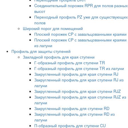
Cоединительный порожек RPR для полов разных
высот
Переходный профиль PZ уже для существующих
полов
Широкий порог для помещений
Плоский порожек СP с завальцованными краями
Плоский порожек СP с завальцованными краями
из латуни
Профиль для защиты ступеней
Закладной профиль для края ступени
Г-образный профиль для ступени TR
Г-образный профиль для ступени TR из латуни
Закругленный профиль для края ступени RJ
Закругленный профиль для края ступени RJ из
латуни
Закругленный профиль для края ступени RJZ
Закругленный профиль для края ступени RJZ из
латуни
Закругленный профиль для ступени RD
Закругленный профиль для ступени RD из
латуни
П-образный профиль для ступени CU