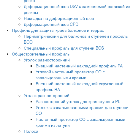
резин
Деформационный шов DSV c заменяемой вставкой из
резины
Накладка на деформационный шов
Деформационный шов CPD
Профиль для защиты краев балконов и террас
Периметрический для балконов и ступеней профиль
BCO
Специальный профиль для ступени BCS
Общестроительный профиль
Уголок равносторонний
Внешний настенный накладной профиль РА
Угловой настенный протектор СО с
завальцованными краями
Внешний настенный накладной скругленный
профиль RА
Уголок разносторонний
Разностороний уголок для края ступени PL
Уголок с завальцованными краями для ступени
CO
Настенный протектор СО с завальцованными
краями из латуни
Полоса