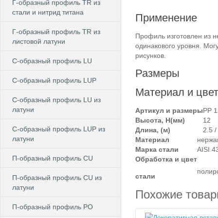
Г-образный профиль TR из
стали и нитрид титана
Применение
Г-образный профиль TR из
Профиль изготовлен из н
листовой латуни
одинакового уровня. Мог
рисунков.
C-образный профиль LU
Размеры
C-образный профиль LUP
Материал и цве
C-образный профиль LU из
латуни
Артикул и размеры
PP 1
Высота, Н(мм)
12
C-образный профиль LUP из
Длина, (м)
2.5 /
латуни
Материал
нержа
Марка стали
AISI 4
П-образный профиль CU
Обработка и цвет
полир
стали
П-образный профиль CU из
латуни
Похожие това
П-образный профиль PO