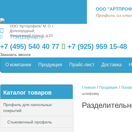
ООО "АРТПРОФ
Профиль из стал
ООО "Артпрофиль"
М. О. г.
Долгопрудный,
Лихачевский проезд, д.10
7734113@mail.ru
+7 (495) 540 40 77
+7 (925) 959 15-48
Заказать звонок
О компании
Продукция
Прайс-лист
Доставка
Н
/
/
Главная
Продукция
Профи
Каталог товаров
шлифовку
Разделительн
Профиль для напольных
покрытий
Стыковочный профиль